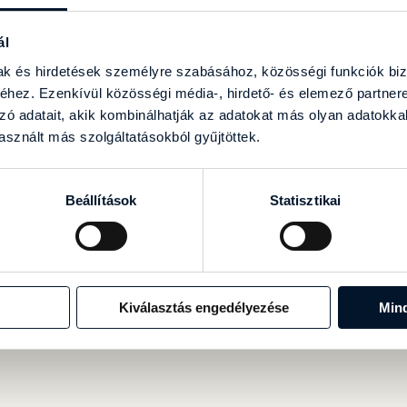
ál
mak és hirdetések személyre szabásához, közösségi funkciók biz
hez. Ezenkívül közösségi média-, hirdető- és elemező partner
zó adatait, akik kombinálhatják az adatokat más olyan adatokka
sznált más szolgáltatásokból gyűjtöttek.
IKERES JELENTKEZÉ
Beállítások
Statisztikai
pcsolatot. Az adataidat 24 órán belül feldolgozom és 
felveszem veled a kapcsolatot.
VISSZA A FŐOLDALRA
Kiválasztás engedélyezése
Min