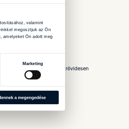
tosításához, valamint
einkkel megosztjuk az Ön
l, amelyeket Ön adott meg
S!
Marketing
a megadott elérhetőségeken rövidesen
dennek a megengedése