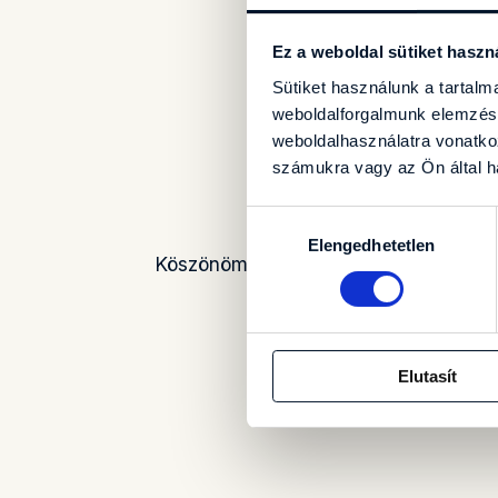
Ez a weboldal sütiket haszn
Sütiket használunk a tartal
weboldalforgalmunk elemzésé
weboldalhasználatra vonatko
számukra vagy az Ön által ha
S
Hozzájárulás
Elengedhetetlen
kiválasztása
Köszönöm, hogy felvetted velem a ka
Elutasít