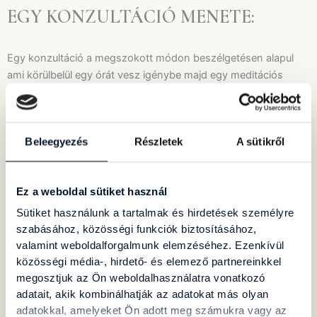
EGY KONZULTÁCIÓ MENETE:
Egy konzultáció a megszokott módon beszélgetésen alapul
ami körülbelül egy órát vesz igénybe majd egy meditációs
folyamattal zárul. A konzultáció alatt zajló mentális folyamatok
hatása már aznap érezhetővé válhat és a következő három
hétben aktiválódik. Többek között ezért is ajánlott két
Beleegyezés
Részletek
A sütikről
konzultáció időpontja között 21 napos szünetet tartani. Az
online konzultáció menete szakembertől függően eltérő lehet.
Ez a weboldal sütiket használ
KONKLÚZIÓ
Sütiket használunk a tartalmak és hirdetések személyre
szabásához, közösségi funkciók biztosításához,
A parapszichológia a pszichológia tudományát és a
valamint weboldalforgalmunk elemzéséhez. Ezenkívül
közösségi média-, hirdető- és elemező partnereinkkel
spiritualitás világát összefoglaló tudomány. A számunkra
megosztjuk az Ön weboldalhasználatra vonatkozó
ismert fizikai valóságon túl a világegyetem végtelen
adatait, akik kombinálhatják az adatokat más olyan
lehetőségeit kutatja és vizsgálja. A parapszichológia az
adatokkal, amelyeket Ön adott meg számukra vagy az
egységet foglalja magában így a fizikai világban megjelenő