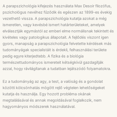
A parapszichológia kifejezés használata Max Desoir filozófus,
pszichológus nevéhez fűződik és egészen az 1899-es évekig
vezethető vissza. A parapszichológia kutatja azokat a még
ismeretlen, vagy kevésbé ismert határterületeket, amelyek
elválasztják egymástól az emberi elme normálisnak tekintett és
kivételes vagy patologikus állapotait. A fejlődés viszont igen
gyors, manapság a parapszichológia felvetette kérdések más
tudományágak specialistáit is érdekli, felhasználási területe
pedig egyre kiterjedtebb. A fizika és a biológia
természettudományos ismereteit kétségkívül gazdagítják
azzal, hogy rávilágítanak a tudatban lejátszódó folyamatokra.
Ez a tudományág az agy, a test, a valóság és a gondolat
közötti kölcsönhatás mögött rejlő végtelen lehetőségeket
kutatja és használja. Egy hozott probléma okának
megtalálásával és annak megoldásával foglalkozik, nem
hagyományos módszerek használatával.