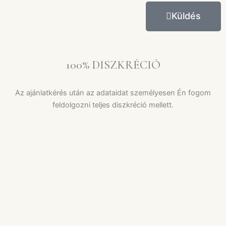
Küldés
100% DISZKRÉCIÓ
Az ajánlatkérés után az adataidat személyesen Én fogom
feldolgozni teljes diszkréció mellett.
OLDALAK
Főoldal
Rólam