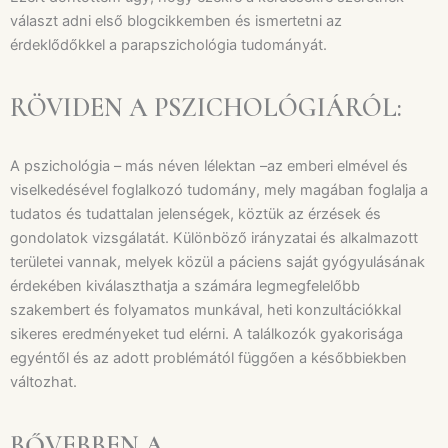
választ adni első blogcikkemben és ismertetni az
érdeklődőkkel a parapszichológia tudományát.
RÖVIDEN A PSZICHOLÓGIÁRÓL:
A pszichológia – más néven lélektan –az emberi elmével és
viselkedésével foglalkozó tudomány, mely magában foglalja a
tudatos és tudattalan jelenségek, köztük az érzések és
gondolatok vizsgálatát. Különböző irányzatai és alkalmazott
területei vannak, melyek közül a páciens saját gyógyulásának
érdekében kiválaszthatja a számára legmegfelelőbb
szakembert és folyamatos munkával, heti konzultációkkal
sikeres eredményeket tud elérni. A találkozók gyakorisága
egyéntől és az adott problémától függően a későbbiekben
változhat.
BŐVEBBEN A