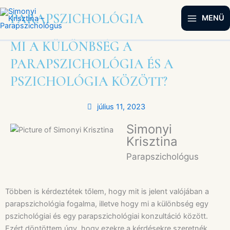
Skip
PARAPSZICHOLÓGIA
to
MENÜ
content
MI A KÜLÖNBSÉG A
PARAPSZICHOLÓGIA ÉS A
PSZICHOLÓGIA KÖZÖTT?
július 11, 2023
Simonyi
Krisztina
Parapszichológus
Többen is kérdeztétek tőlem, hogy mit is jelent valójában a
parapszichológia fogalma, illetve hogy mi a különbség egy
pszichológiai és egy parapszichológiai konzultáció között.
Ezért döntöttem úgy, hogy ezekre a kérdésekre szeretnék