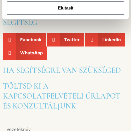
TETSZETT AZ ÍRÁSOM? OSZD MEG
Elutasít
HOGY MÁSOKHOZ IS ELJUSSON A
SEGÍTSÉG
Facebook
Twitter
LinkedIn
WhatsApp
HA SEGÍTSÉGRE VAN SZÜKSÉGED
TÖLTSD KI A
KAPCSOLATFELVÉTELI ŰRLAPOT
ÉS KONZULTÁLJUNK