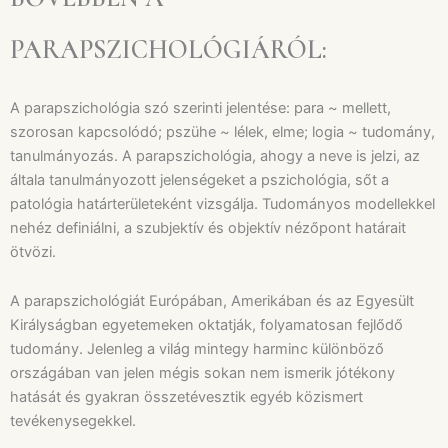
PARAPSZICHOLÓGIÁRÓL:
A parapszichológia szó szerinti jelentése: para ~ mellett,
szorosan kapcsolódó; pszühe ~ lélek, elme; logia ~ tudomány,
tanulmányozás. A parapszichológia, ahogy a neve is jelzi, az
általa tanulmányozott jelenségeket a pszichológia, sőt a
patológia határterületeként vizsgálja. Tudományos modellekkel
nehéz definiálni, a szubjektív és objektív nézőpont határait
ötvözi.
A parapszichológiát Európában, Amerikában és az Egyesült
Királyságban egyetemeken oktatják, folyamatosan fejlődő
tudomány. Jelenleg a világ mintegy harminc különböző
országában van jelen mégis sokan nem ismerik jótékony
hatását és gyakran összetévesztik egyéb közismert
tevékenysegekkel.