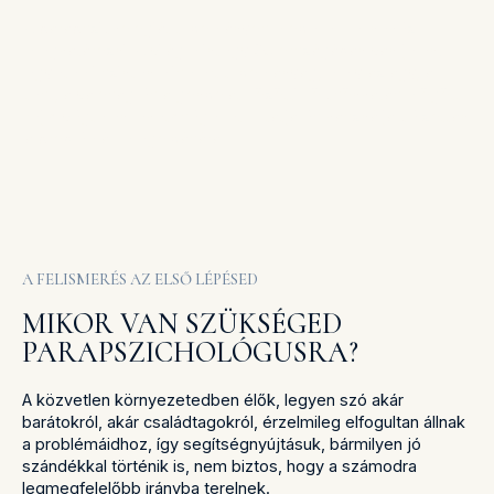
A parapszichológiát tudományos modellekkel nehéz
meghatározni. A világ mintegy 30 országában van jelen,
egyetemi szinten elismert tudományág, mely az agy, a
test, a valóság és a gondolat közötti kölcsönhatás mögött
rejlő végtelen lehetőségeket kutatja és használja célzottan
a problémák megoldására.
A FELISMERÉS AZ ELSŐ LÉPÉSED
MIKOR VAN SZÜKSÉGED
PARAPSZICHOLÓGUSRA?
A közvetlen környezetedben élők, legyen szó akár
barátokról, akár családtagokról, érzelmileg elfogultan állnak
a problémáidhoz, így segítségnyújtásuk, bármilyen jó
szándékkal történik is, nem biztos, hogy a számodra
legmegfelelőbb irányba terelnek.