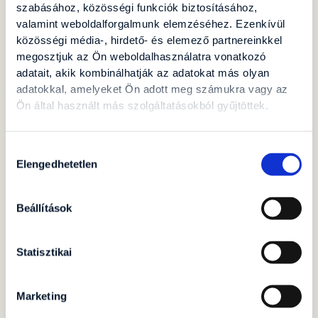
szabásához, közösségi funkciók biztosításához,
valamint weboldalforgalmunk elemzéséhez. Ezenkívül
közösségi média-, hirdető- és elemező partnereinkkel
megosztjuk az Ön weboldalhasználatra vonatkozó
adatait, akik kombinálhatják az adatokat más olyan
adatokkal, amelyeket Ön adott meg számukra vagy az
Ön által használt más szolgáltatásokból gyűjtöttek.
Hozzájárulás
Elengedhetetlen
kiválasztása
Beállítások
Statisztikai
Marketing