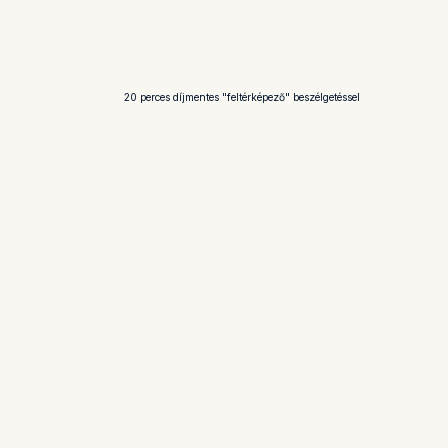
20 perces díjmentes "feltérképező" beszélgetéssel